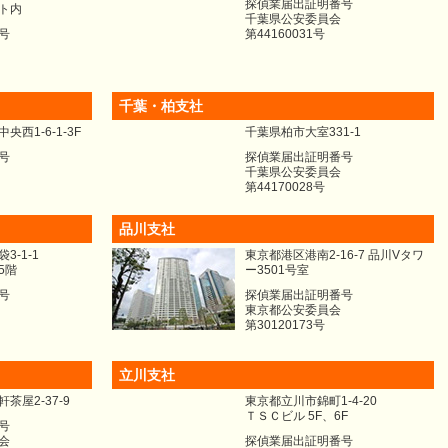
探偵業届出証明番号
ト内
千葉県公安委員会
号
第44160031号
千葉・柏支社
西1-6-1-3F
千葉県柏市大室331-1
号
探偵業届出証明番号
千葉県公安委員会
第44170028号
品川支社
-1-1
東京都港区港南2-16-7 品川Vタワ
5階
ー3501号室
号
探偵業届出証明番号
東京都公安委員会
第30120173号
立川支社
茶屋2-37-9
東京都立川市錦町1-4-20
ＴＳＣビル 5F、6F
号
会
探偵業届出証明番号