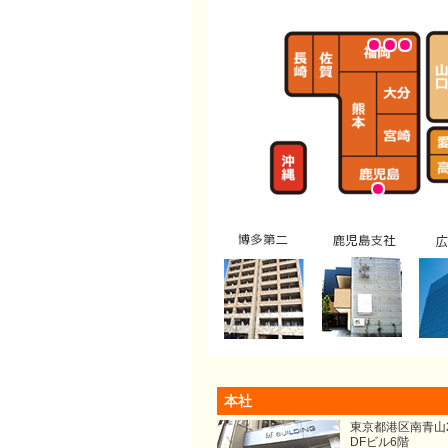
本社
東京都港区南青山2-
DFビル6階