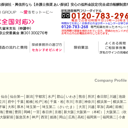
探偵社・興信所なら【弁護士推奨 あい探偵】安心の低料金設定/完全成功報酬制度
Company Profile
│仙台│仙台第一│新潟│宇都宮│水戸│郡山│いわき│熊谷│所沢│春日部│川越│池袋
立川│府中│千葉│船橋│松戸│柏│千葉・柏│市川│市原│神奈川│横浜第一│横浜第二
平塚│大和│厚木│埼玉第一│埼玉第二（さいたま）│大宮│川越│草加│高崎│前橋│
東海│豊橋│豊田│岡崎│一宮│春日井│京都│新大阪│大阪第一（本町）│大阪第二（吹
大阪駅前│阪急茨木│神戸│西宮│姫路│岡山│広島│高松│福岡第一│福岡第二│小倉