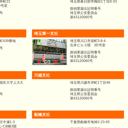
井町22
埼玉県春日部市梅田1丁目8-33
D号室
探偵業届出証明番号
号
埼玉県公安委員会
第43120060号
埼玉第一支社
町439番地
埼玉県川口市栄町3-8-4
石井ビル３階 3D号室
号
探偵業届出証明番号
埼玉県公安委員会
第43120060号
川越支社
桜区大字上大久
埼玉県川越市岸町1丁目46
探偵業届出証明番号
号
埼玉県公安委員会
第43120060号
船橋支社
中瀬1-3
千葉県船橋市海神2-23-45
ンCB棟3階