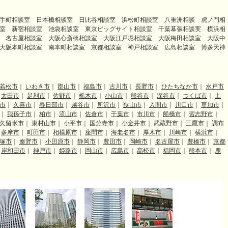
手町相談室 日本橋相談室 日比谷相談室 浜松町相談室 八重洲相談 虎ノ門相
室 新宿相談室 池袋相談室 東京ビッグサイト相談室 千葉幕張相談実 横浜相
 名古屋相談室 大阪心斎橋相談室 大阪江戸堀相談室 大阪梅田相談室 大阪中
大阪本町相談室 南本町相談室 京都相談室 神戸相談室 広島相談室 博多天神
若松市
｜
いわき市
｜
郡山市
｜
福島市
｜
古川市
｜
長野市
｜
ひたちなか市
｜
水戸市
｜
太田市
｜
足利市
｜
佐野市
｜
栃木市
｜
小山市
｜
熊谷市
｜
深谷市
｜
つくば市
｜
土
市
｜
久喜市
｜
春日部市
｜
越谷市
｜
所沢市
｜
狭山市
｜
入間市
｜
川口市
｜
草加市
｜
｜
我孫子市
｜
柏市
｜
流山市
｜
佐倉市
｜
千葉市
｜
市川市
｜
船橋市
｜
習志野市
｜
久留米市
｜
東村山市
｜
小平市
｜
国分寺市
｜
小金井市
｜
武蔵野市
｜
三鷹市
｜
調布
｜
多摩市
｜
町田市
｜
相模原市
｜
座間市
｜
海老名市
｜
厚木市
｜
川崎市
｜
横浜市
｜
塚市
｜
秦野市
｜
小田原市
｜
静岡市
｜
豊田市
｜
岡崎市
｜
名古屋市
｜
豊橋市
｜
京都
｜
岸和田市
｜
神戸市
｜
姫路市
｜
岡山市
｜
広島市
｜
高松市
｜
福岡市
｜
熊本市
｜
鹿