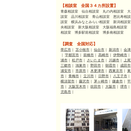
【相談室 全国３４カ所設置】
青森相談室 仙台相談室 丸の内相談室 大
談室 品川相談室 青山相談室 恵比寿相談
談室 横浜みなとみらい相談室 新潟相談室
央相談室 新大阪相談室 大阪福島相談室 
相談室 博多駅前相談室 博多南相談室
【調査 全国対応】
帯広市
｜
苫小牧市
｜
仙台市
｜
新潟市
｜
会津
｜
宇都宮市
｜
前橋市
｜
高崎市
｜
伊勢崎市
浦市
｜
松戸市
｜
さいたま市
｜
川越市
｜
上尾
三郷市
｜
鴻巣市
｜
野田市
｜
朝霞市
｜
成田市
浦安市
｜
市原市
｜
木更津市
｜
西東京市
｜
東
市
｜
青梅市
｜
立川市
｜
日野市
｜
八王子市
横須賀市
｜
藤沢市
｜
茅ヶ崎市
｜
鎌倉市
｜
平
市
｜
大阪茨木市
｜
吹田市
｜
大阪市
｜
堺市
児島市
｜