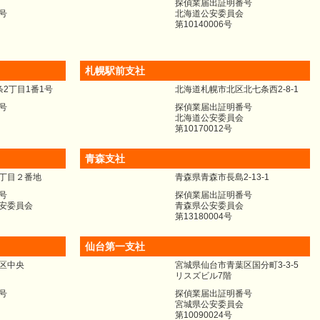
探偵業届出証明番号
号
北海道公安委員会
第10140006号
札幌駅前支社
2丁目1番1号
北海道札幌市北区北七条西2-8-1
号
探偵業届出証明番号
北海道公安委員会
第10170012号
青森支社
丁目２番地
青森県青森市長島2-13-1
号
探偵業届出証明番号
安委員会
青森県公安委員会
第13180004号
仙台第一支社
区中央
宮城県仙台市青葉区国分町3‐3‐5
リスズビル7階
号
探偵業届出証明番号
宮城県公安委員会
第10090024号