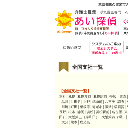
東京都東久留米市の
全国支社一覧
【全国支社一覧】
本社│札幌│札幌琴似│札幌駅前│帯広｜青森
│品川│世田谷│上野│錦糸町│八王子│調布│
│川崎│町田│相模原│海老名│藤沢│横須賀│
長野│松本│静岡│浜松│浜松駅前│名古屋│
田）│大阪第三（岸和田）│大阪第四（堺）│
│大分│熊本│鹿児島